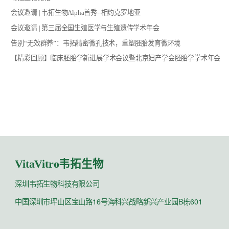
会议邀请 | 韦拓生物Alpha首秀--相约克罗地亚
会议邀请 | 第三届全国生殖医学与生殖遗传学术年会
告别“无效群养”：韦拓精密微孔技术，重塑胚胎发育微环境
【精彩回顾】临床胚胎学新进展学术会议暨北京妇产学会胚胎学学术年会
VitaVitro韦拓生物
深圳韦拓生物科技有限公司
中国深圳市坪山区宝山路16号海科兴战略新兴产业园B栋601
文