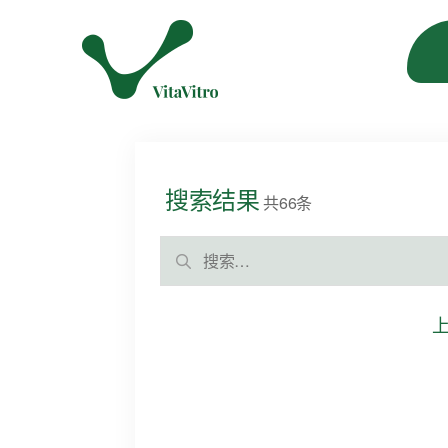
搜索结果
共66条
搜
索：
文
章
导
航